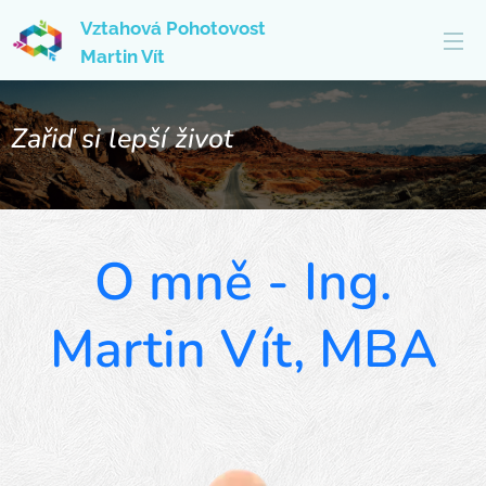
Vztahová Pohotovost
Martin Vít
Zařiď si lepší život
O mně - Ing.
Martin Vít, MBA