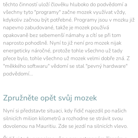
těchto činností uloží člověku hluboko do podvědomí a
všechny tyto "programy" začne mozek využívat vždy,
kdykoliv začnou být potřebné. Programy jsou v mozku již
napevno zabudované, takže je mozek používá
opakovaně bez sebemenší námahy a cítí se při tom
naprosto pohodlně. Nyní to již není pro mozek nijak
energeticky náročné, protože tohle všechno už tady
přece bylo, tohle všechno už mozek velmi dobře zná. Z
"měkkého softwaru" vědomí se stal "pevný hardware"
podvědomí...
Zpružněte opět svůj mozek
Nyní si představte situaci, kdy řidič najezdil po našich
silnicích milion kilometrů a rozhodne se strávit svou
dovolenou na Mauritiu. Zde se jezdí na silnicích vlevo.