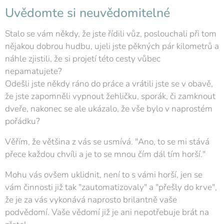
Uvědomte si neuvědomitelné
Stalo se vám někdy, že jste řídili vůz, poslouchali při tom
nějakou dobrou hudbu, ujeli jste pěkných pár kilometrů a
náhle zjistili, že si projetí této cesty vůbec
nepamatujete?
Odešli jste někdy ráno do práce a vrátili jste se v obavě,
že jste zapomněli vypnout žehličku, sporák, či zamknout
dveře, nakonec se ale ukázalo, že vše bylo v naprostém
pořádku?
Věřím, že většina z vás se usmívá. "Ano, to se mi stává
přece každou chvíli a je to se mnou čím dál tím horší."
Mohu vás ovšem uklidnit, není to s vámi horší, jen se
vám činnosti již tak "zautomatizovaly" a "přešly do krve",
že je za vás vykonává naprosto brilantně vaše
podvědomí. Vaše vědomí již je ani nepotřebuje brát na