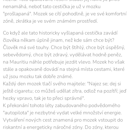
nenamáhá, neboť tato cestička je už v mozku
"prošlapaná". Mozek se cítí pohodlně, je ve své komfortní
zóně, zkrátka je ve svém známém prostředí.
Co když ale tato historicky vyšlapaná cestička zavádí
člověka někam úplně jinam, než kde sám chce být?
Člověk má své touhy. Chce být štíhlý, chce být úspěšný,
sebevědomý, chce být zdravý, vydělávat hodně peněz,
na Mauritiu náhle potřebuje jezdit vlevo. Mozek ho však
stále a opakovaně dovádí na stejná místa cestami, které
už jsou mozku tak dobře známé.
Každý den mozek tlačí svého majitele: "Najez se; dej si
ještě cigaretu; co můžeš udělat zítra, odlož na pozítří; jeď
hezky vpravo, tak je to přeci správné".
K překonání tohoto léty zabudovaného podvědomého
"autopilota" je nezbytné vydat velké množství energie.
Vytváření nových cest znamená pro mozek vstoupit do
riskantní a energeticky náročné zóny. Do zóny, kterou