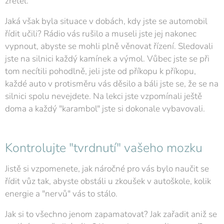
zřetel.
Jaká však byla situace v dobách, kdy jste se automobil
řídit učili? Rádio vás rušilo a museli jste jej nakonec
vypnout, abyste se mohli plně věnovat řízení. Sledovali
jste na silnici každý kamínek a výmol. Vůbec jste se při
tom necítili pohodlně, jeli jste od příkopu k příkopu,
každé auto v protisměru vás děsilo a báli jste se, že se na
silnici spolu nevejdete. Na lekci jste vzpomínali ještě
doma a každý "karambol" jste si dokonale vybavovali.
Kontrolujte "tvrdnutí" vašeho mozku
Jistě si vzpomenete, jak náročné pro vás bylo naučit se
řídit vůz tak, abyste obstáli u zkoušek v autoškole, kolik
energie a "nervů" vás to stálo.
Jak si to všechno jenom zapamatovat? Jak zařadit aniž se