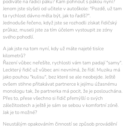
podíváte na řadicí páku? Kam pohnout s pákou nyní?
Jenom jste slyšeli od učitele v autoškole: "Pozdě, už tam
ta rychlost dávno měla být, jak to řadíš?".
Jednoduše řečeno, když jste se rozhodli získat řidičský
průkaz, museli jste za tím účelem vystoupit ze zóny
svého pohodlí.
A jak jste na tom nyní, kdy už máte najeté tisíce
kilometrů?
Řazení vůbec neřešíte, rychlosti vám tam padají "samy".
Leckterý řidič už vůbec ani nevnímá, že řídí. Muziku má
jako pouhou "kulisu", bez které se ale neobejde. Ještě
ovšem stihne přitakávat partnerce k jejímu úžasnému
monologu tak, že partnerka má pocit, že je poslouchána.
Přes to, přese všechno si řidič přemýšlí o svých
záležitostech a ještě je sám se sebou v komfortní zóně.
Jak je to možné?
Neustálým opakováním činností se způsob provádění