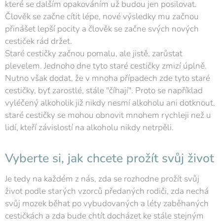
které se dalším opakováním už budou jen posilovat.
Člověk se začne cítit lépe, nové výsledky mu začnou
přinášet lepší pocity a člověk se začne svých nových
cestiček rád držet.
Staré cestičky začnou pomalu, ale jistě, zarůstat
plevelem. Jednoho dne tyto staré cestičky zmizí úplně.
Nutno však dodat, že v mnoha případech zde tyto staré
cestičky, byť zarostlé, stále "číhají". Proto se například
vyléčený alkoholik již nikdy nesmí alkoholu ani dotknout,
staré cestičky se mohou obnovit mnohem rychleji než u
lidí, kteří závislostí na alkoholu nikdy netrpěli.
Vyberte si, jak chcete prožít svůj život
Je tedy na každém z nás, zda se rozhodne prožít svůj
život podle starých vzorců předaných rodiči, zda nechá
svůj mozek běhat po vybudovaných a léty zaběhaných
cestičkách a zda bude chtít docházet ke stále stejným