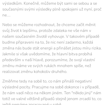
výsledkům. Konečně, můžeme být sami se sebou a se
současnými svými výsledky plně spokojeni už nyní, proč
ne....
Nebo se můžeme rozhodnout, že chceme začít měnit
svůj život k lepšímu, protože zdaleka ne vše nám v
našem současném životě vyhovuje. V takovém případě
buďme připraveni na to, že nic není zadarmo, každá
změna nás bude stát energii a přinášet jistou míru rizika.
Jakmile si však uvědomíme, že hlavní bitva probíhá
především v naší hlavě, porozumíme, že svojí vlastní
změnu máme ve svých rukách mnohem spíše, než
realizovat změnu kohokoliv druhého.
Změňme tedy na sobě to, co nám přináší negativní
výsledné pocity. Pracujme na sobě dokonce i v případě,
že nám vadí něco na někom jiném. Ten "někdo jiný" nám
totiž ve valné většině případů stejně jenom zrcadlí to, co
ještě nemáme zpracované v sobě.