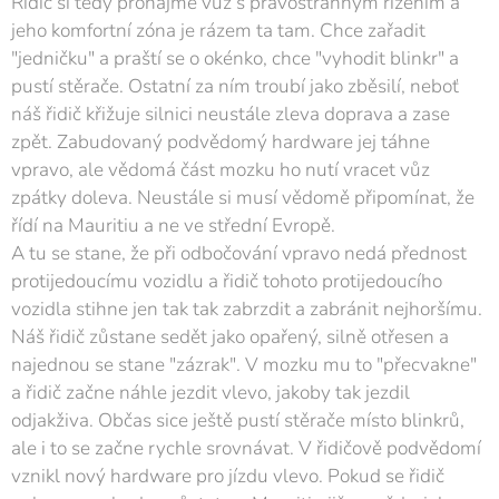
Řidič si tedy pronajme vůz s pravostranným řízením a
jeho komfortní zóna je rázem ta tam. Chce zařadit
"jedničku" a praští se o okénko, chce "vyhodit blinkr" a
pustí stěrače. Ostatní za ním troubí jako zběsilí, neboť
náš řidič křižuje silnici neustále zleva doprava a zase
zpět. Zabudovaný podvědomý hardware jej táhne
vpravo, ale vědomá část mozku ho nutí vracet vůz
zpátky doleva. Neustále si musí vědomě připomínat, že
řídí na Mauritiu a ne ve střední Evropě.
A tu se stane, že při odbočování vpravo nedá přednost
protijedoucímu vozidlu a řidič tohoto protijedoucího
vozidla stihne jen tak tak zabrzdit a zabránit nejhoršímu.
Náš řidič zůstane sedět jako opařený, silně otřesen a
najednou se stane "zázrak". V mozku mu to "přecvakne"
a řidič začne náhle jezdit vlevo, jakoby tak jezdil
odjakživa. Občas sice ještě pustí stěrače místo blinkrů,
ale i to se začne rychle srovnávat. V řidičově podvědomí
vznikl nový hardware pro jízdu vlevo. Pokud se řidič