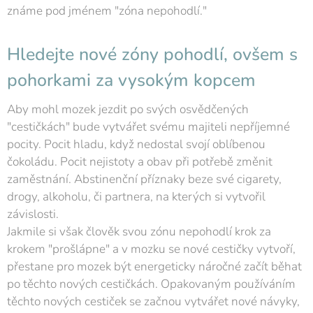
známe pod jménem "zóna nepohodlí."
Hledejte nové zóny pohodlí, ovšem s
pohorkami za vysokým kopcem
Aby mohl mozek jezdit po svých osvědčených
"cestičkách" bude vytvářet svému majiteli nepříjemné
pocity. Pocit hladu, když nedostal svojí oblíbenou
čokoládu. Pocit nejistoty a obav při potřebě změnit
zaměstnání. Abstinenční příznaky beze své cigarety,
drogy, alkoholu, či partnera, na kterých si vytvořil
závislosti.
Jakmile si však člověk svou zónu nepohodlí krok za
krokem "prošlápne" a v mozku se nové cestičky vytvoří,
přestane pro mozek být energeticky náročné začít běhat
po těchto nových cestičkách. Opakovaným používáním
těchto nových cestiček se začnou vytvářet nové návyky,