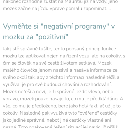
nakonec rozhodne zůstat na Mauritiu již na vždy, jeho
mozek začne na jízdu vpravo pomalu zapomínat....
Vyměňte si "negativní programy" v
mozku za "pozitivní"
Jak jistě správně tušíte, tento popsaný princip funkce
mozku lze aplikovat nejen na řízení vozu, ale na cokoliv, s
čím se člověk na své cestě životem setkává. Mozek
malého človíčka jenom nasává a nasává informace ze
svého okolí tak, aby z těchto informací následně těžil a
využíval je pro své budoucí chování a rozhodování.
Mozek neřeší a neví, je-li správné jezdit vlevo, nebo
vpravo, mozek pouze nasaje to, co mu je předkládáno. A
vše, co mu je předloženo, bere jako holý fakt, ať už je to
cokoliv. Následně pak využívá tyto "ověřené" cestičky
jako jediné správné, neboť jiné cestičky vlastně ani
nezná. Toto opakované řešení situací jej navíc již příliš